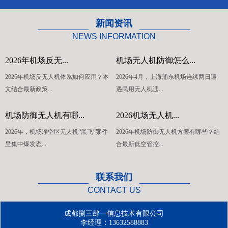
空使用无人机场所，并为客户提供整套无人
机防御解决方案。 捌叁肆一不是单一的产
新闻资讯
品销售，而是为客户提供一系列安全实用、
NEWS INFORMATION
质优价廉的信息安全系统解决方案。“欢迎
大家来咨询 ”
2026年机场反无...
机场无人机防御怎么...
2026年机场反无人机体系如何应用？本
2026年4月，上海浦东机场连续两日遭
文结合最新政策...
遇民用无人机违...
机场防御无人机有哪...
2026机场无人机...
2026年，机场净空区无人机“黑飞”案件
2026年机场防御无人机方案有哪些？结
呈集中爆发态...
合最新低空管控...
联系我们
CONTACT US
成都捌三肆一信息技术有限公司
李经理：13632588883