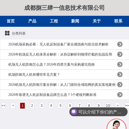
成都捌三肆一信息技术有限公司
首页
产品
工程
新闻
关于
联系
分类列表
2026机场采购必看：无人机反制设备厂家合规指南与前沿技术解析
2026年机场反无人机体系全解析：从协议解析到物理拦截的实战应用
机场无人机防御怎么选？2026年四类方案与采购避坑指南
机场防御无人机有哪些常见方案？
2026机场无人机防御方案全拆解：从入门级到全域组网的真实落地案例
2026年靠谱无人机反制设备品牌怎么选？5个硬核判断标准
<<
<
1
2
3
4
5
6
7
8
9
10
>
>>
可以介绍下你们的产品么