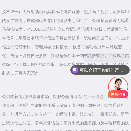
捌叁肆一在无线射频领域具有核心研发优势，坚持自主创新，融合应用
的发展方向，在成都设有专门的研发中心和生产。公司紧密跟踪无线通
信前沿技术，对2,3,4,5G通信的空口数据进行侦测和分析，然后通过信
令信号，采用信令级下行信道干扰创新技术，设备间完全同步，对上行
信道无任何干扰，管理周界控制精准； 设备可自动检测外网环境变
化，自适应调整自身参数，实现超低功率全制式高效管理。并实现了信
现在有优惠活动吗
令级下行干扰，周界精准控制、超低功率发射，绿色低辐射、全区域全
可以介绍下你们的产品么
制式，无盲点无死角。
公司本着“以质量赢得市场，以服务赢得口碑”的经营理念，严守自己的
质量保证体系与售后服务体系，获得了客户的一致好评。公司通过培
养、引进等方式，建立起了一支经验丰富、技术先进、素质优良、勇于
进取的专业队伍。多年来凭借员工优秀出色的业务能力及丰富精湛的技