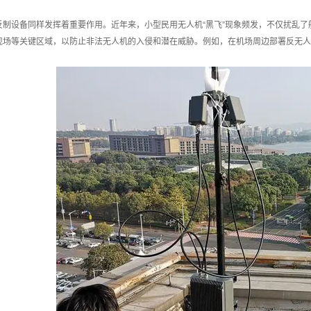
。
反制设备同样发挥着重要作用。近年来，小型民用无人机“黑飞”现象频发，不仅扰乱
现场等关键区域，以防止非法无人机的入侵和潜在威胁。例如，在机场周边部署反无人
。