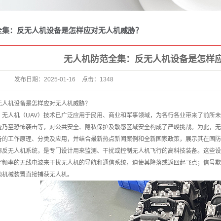
全集：反无人机设备是怎样应对无人机威胁？
无人机防范全集：反无人机设备是怎样
您的当前位置：
手机信号屏蔽器
> 新闻中心
发布日期：
2025-01-16
点击：
1348
无人机设备是怎样应对无人机威胁？
，无人机（UAV）技术已广泛应用于民用、商业和军事领域，为各行各业带来了前所
查乃至恐怖袭击等，对公共安全、隐私保护及敏感区域安全构成了严峻挑战。为此，无
备的工作原理、分类及应用，并结合最新热点新闻案例和全新国家政策，展示其在国防
称反无人机系统，是专门设计用来监测、干扰或控制无人机飞行的高科技装备。这些设
定频率的无线电波来干扰无人机的导航和通信系统，迫使其降落或返回起飞点；信号欺
他机械装置直接捕获无人机。