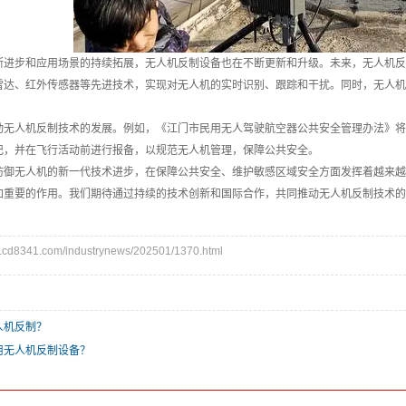
断进步和应用场景的持续拓展，无人机反制设备也在不断更新和升级。未来，无人机反
雷达、红外传感器等先进技术，实现对无人机的实时识别、跟踪和干扰。同时，无人机
动无人机反制技术的发展。例如，《江门市民用无人驾驶航空器公共安全管理办法》将于
记，并在飞行活动前进行报备，以规范无人机管理，保障公共安全。
防御无人机的新一代技术进步，在保障公共安全、维护敏感区域安全方面发挥着越来越
加重要的作用。我们期待通过持续的技术创新和国际合作，共同推动无人机反制技术的
d8341.com/industrynews/202501/1370.html
人机反制？
用无人机反制设备？