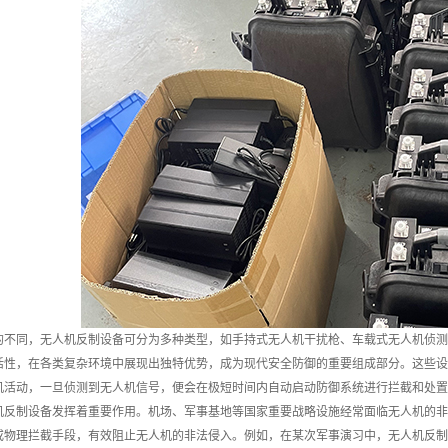
的不同，无人机反制设备可分为多种类型，如手持式无人机干扰枪、车载式无人机侦测
活性，在各类复杂环境中展现出独特优势，成为现代安全防御的重要组成部分。这些设
机活动，一旦侦测到无人机信号，便会在极短时间内自动启动防御系统进行拦截和处置
机反制设备发挥着重要作用。机场、军事基地等国家重要战略设施经常面临无人机的非
或物理拦截手段，有效阻止无人机的非法侵入。例如，在某次军事演习中，无人机反制