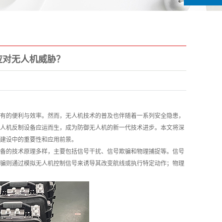
应对无人机威胁？
 > 行业动态 > 无人机防范全集：反无人机设备是怎样应对无人机威胁？
未有的便利与效率。然而，无人机技术的普及也伴随着一系列安全隐患，
人机反制设备应运而生，成为防御无人机的新一代技术进步。本文将深
建设中的重要性和应用前景。
备的技术原理多样，主要包括信号干扰、信号欺骗和物理捕捉等。信号
骗则通过模拟无人机控制信号来诱导其改变航线或执行特定动作；物理