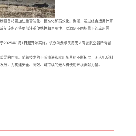
制设备将更加注重智能化、精准化和高效化。例如，通过综合运用计算
反制设备还将更加注重便携性和易用性，以满足不同场景下的应用需
2025年1月1日起开始实施，该办法要求民用无人驾驶航空器所有者
重要的作用。随着技术的不断演进和应用场景的不断拓展，无人机反制
发展，为构建安全、高效、可持续的无人机使用环境贡献力量。