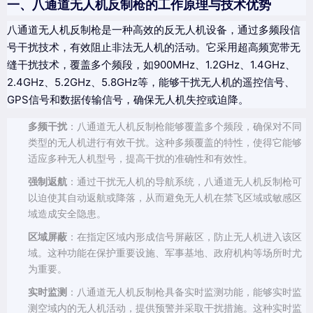
一、八通道无人机反制枪的工作原理与技术优势
八通道无人机反制枪是一种高效的反无人机设备，通过多频段信
号干扰技术，有效阻止非法无人机的活动。它采用超高频宽带无
缝干扰技术，覆盖多个频段，如900MHz、1.2GHz、1.4GHz、
2.4GHz、5.2GHz、5.8GHz等，能够干扰无人机的遥控信号、
GPS信号和数据传输信号，确保无人机失控或迫降。
多频干扰
：八通道无人机反制枪能够覆盖多个频段，确保对不同
类型的无人机进行有效干扰。这种多频覆盖的特性，使得它能够
适应多种无人机型号，提高干扰的准确性和有效性。
强制返航
：通过干扰无人机的导航系统，八通道无人机反制枪可
以迫使其自动返航或降落，从而避免无人机在禁飞区域或敏感区
域造成安全隐患。
区域屏蔽
：在指定区域内形成信号屏蔽区，防止无人机进入该区
域。这种功能在保护重要设施、军事基地、政府机构等场所时尤
为重要。
实时监测
：八通道无人机反制枪具备实时监测功能，能够实时监
测空域内的无人机活动，提供预警并采取干扰措施。这种实时监